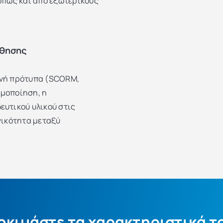
 όπως και από εξωτερικούς
άθησης
θνή πρότυπα (SCORM,
ιμοποίηση, η
ευτικού υλικού στις
γικότητα μεταξύ
οκιμάστε τα χαρακτηριστικά τ