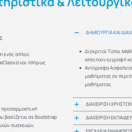
ηριστικά & Λειτουργι
ΔΗΜΙΟΥΡΓΙΑ ΚΑΙ ΔΙ
ς
Διακριτοί Τύποι Μα
ση ενός απλού
απαιτούν εγγραφή κ
eClass είναι πλήρως
Αντίγραφα Ασφαλεία
μαθήματος σε περιπ
μαθήματος.
ΔΙΑΧΕΙΡΙΣΗ ΧΡΗΣΤΩ
ι προσαρμοστική
ου βασίζεται σε Bootstrap
ΔΙΑΧΕΙΡΙΣΗ ΕΚΠΑΙΔ
τικών συσκευών,
ΕΡΓΑΛΕΙΑ ΕΝΗΜΕΡΩΣΗ