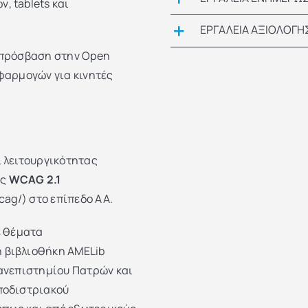
, tablets και
ΕΡΓΑΛΕΙΑ ΑΞΙΟΛΟΓ
 πρόσβαση στην Open
εφαρμογών για κινητές
 λειτουργικότητας
ας
WCAG 2.1
cag/) στο επίπεδο AA.
ε θέματα
 βιβλιοθήκη AMELib
 Πανεπιστημίου Πατρών και
ποδιστριακού